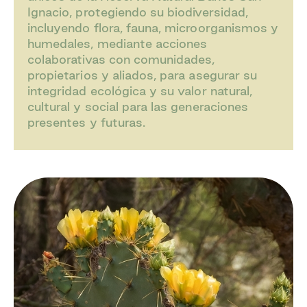
Ignacio, protegiendo su biodiversidad,
incluyendo flora, fauna, microorganismos y
humedales, mediante acciones
colaborativas con comunidades,
propietarios y aliados, para asegurar su
integridad ecológica y su valor natural,
cultural y social para las generaciones
presentes y futuras.