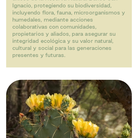
Ignacio, protegiendo su biodiversidad,
incluyendo flora, fauna, microorganismos y
humedales, mediante acciones
colaborativas con comunidades,
propietarios y aliados, para asegurar su
integridad ecológica y su valor natural,
cultural y social para las generaciones
presentes y futuras.