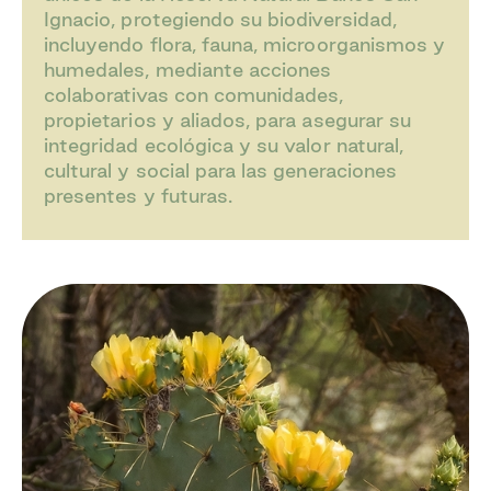
Ignacio, protegiendo su biodiversidad,
incluyendo flora, fauna, microorganismos y
humedales, mediante acciones
colaborativas con comunidades,
propietarios y aliados, para asegurar su
integridad ecológica y su valor natural,
cultural y social para las generaciones
presentes y futuras.