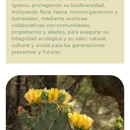
Ignacio, protegiendo su biodiversidad,
incluyendo flora, fauna, microorganismos y
humedales, mediante acciones
colaborativas con comunidades,
propietarios y aliados, para asegurar su
integridad ecológica y su valor natural,
cultural y social para las generaciones
presentes y futuras.